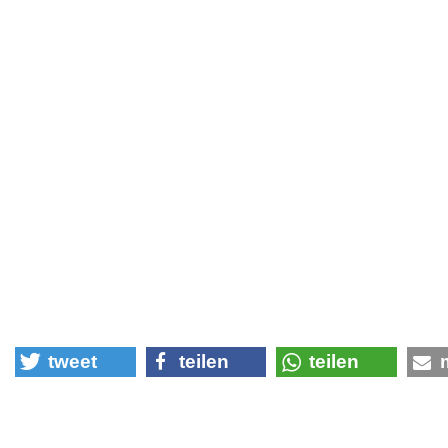
tweet
teilen
teilen