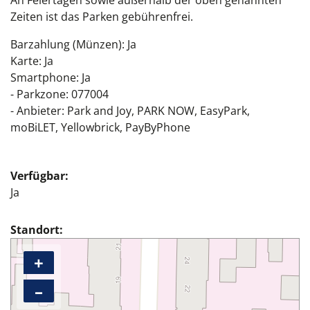
An Feiertagen sowie außerhalb der oben genannten
Zeiten ist das Parken gebührenfrei.
Barzahlung (Münzen): Ja
Karte: Ja
Smartphone: Ja
- Parkzone: 077004
- Anbieter: Park and Joy, PARK NOW, EasyPark,
moBiLET, Yellowbrick, PayByPhone
Verfügbar
Ja
Standort
+
–